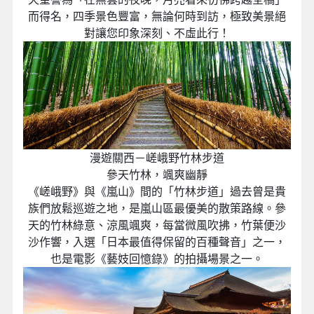
身體裡沉睡的魔法即將醒來
歡迎您來到氣勢雄偉的“哈利波特的魔法世界™”園區，
它以壓倒性的規模和悉心追求的每一個細節，真實地
重現了哈利、波特™的傳奇世界。高高聳立的霍格華
茲™城堡，在它前面是遼闊的巫師們居住的霍格莫德
村™，還有許多可乘坐式遊樂設施以及各種商店。在
這裡，您便能走入電影中的“那個世界”，一切宛如發生
在您的眼前。
漫遊關西－嵐山渡月橋
賞楓百選，四季多采
經常作為影劇取景地的《嵐山渡月橋》是到嵐山的必
訪景點，全長115公尺，橫跨桂川及中之島公園，因被
天皇譽為「在無雲的夜晚，月亮看來彷彿跨越全橋」
而得名，四季景色豐富，無論何時到訪，極致美景絕
對讓您印象深刻、不虛此行！