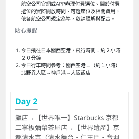
疲勞駕駛而無法觀看夜景，不便之處敬請見
諒。
此行程設定飯店之房型皆為商務經濟房型，房
間大小約13～15平方米二小床，請務必充份理
解敬請見諒。
此團型日本飯店規定：兒童6歲以上就視同大
人，需算佔床團費。
本行程使用團體機票，恕不提供免費預先選位
服務，座位均由航空公司統一安排，恕無法指
定靠窗、靠走道或前後排座位，同行旅客座位
亦不保證相鄰。如有指定座位或同行旅客鄰座
需求，可於機票開立後至班機起飛前48小時，
向您的服務專員索取電子機票號碼，並自行至
航空公司官網或APP辦理付費選位。關於付費
選位的實際開放時間、可選座位及相關費用，
依各航空公司規定為準，敬請理解與配合。
貼心提醒