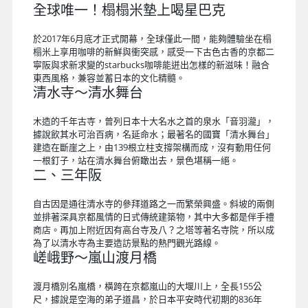
午餐
：日式嵐山定食 或 嵐山自助餐 或 相撲鍋風味
晚餐
：方便遊玩 敬請自理
住宿
：大阪心齋橋格蘭多飯店 Shinsaibashi Grand
Hotel Osaka 或 大阪新今宮萬豪城市快捷酒店 City Express
By Marriott Osaka Shin-Imamiya 或 城市快捷 by 萬豪 大阪
難波南 City Express by Marriott Osaka Namba-Minami 或
SARASA HOTEL 道頓堀 SARASA HOTEL DOUTONBORI 或
SARASA HOTEL 新大阪 SARASA HOTEL Shin-Osaka 或
SARASA HOTEL 心齋橋 SARASA HOTEL Shinsaibashi 或
SARASA HOTEL 難波 SARASA HOTEL Namba 或 大阪本町彩
鴻飯店 Travelodge Honmachi Osaka 或 Rita Hotel Namba
難波麗塔 Rita Hotel Namba 或 大阪廣場飯店 HOTEL PLAZA
OSAKA 或同等級
全球唯一！榻榻米墊上喝星巴克
於2017年6月底才正式開幕，全球僅此一間，能夠體驗坐在榻
榻米上享用咖啡的新鮮與衝突感，感受一下古色古香的京都二
寧阪與求新求變的starbucks咖啡能迸出怎樣的新滋味！融合
東西風格，兼容並蓄日本的文化精髓。
清水寺～清水舞台