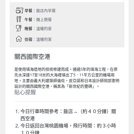
此行程設定飯店之房型皆為商務經濟房型，房
間大小約13～15平方米二小床，請務必充份理
解敬請見諒。
此團型日本飯店規定：兒童6歲以上就視同大
人，需算佔床團費。
Day 5
飯店→大阪關西國際機場／桃園國際
機場
早餐
：飯店內早餐
午餐
：機上簡餐
晚餐
：溫暖的家
住宿
：溫暖的家