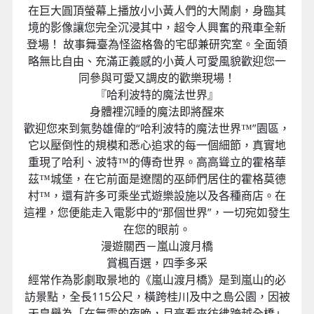
充滿可愛黃色小小兵的小小兵樂園、以及神奇的哈利
波特魔法世界，超逼真的場景，讓遊客彷彿置身電影
拍攝現場，體驗身歷其境的歡樂旅程！
『超級任天堂世界』
連接人們彼此的心意
將遊戲中超級瑪利歐的世界觀，實現在園區裡。實際
來訪時，除了會對超真實的存在感而有所驚訝外，還
有在環球影城創意團隊所打造的蘑菇王國裡的乘車設
施。其中，在這個園區中，無論哪個世代，都可以透
過五感來體驗瑪利歐的世界。超級任天堂世界™的入
場需要“園區入場保證券／園區入場號碼券”。
『歡樂小小兵樂園』
身心靈充分享受到自由無比
在巨大圓頂螢幕上播放小小黃人們的大鬧劇，身臨其
境的影像讓您完全沉浸其中，超令人興奮的飛車全新
登場！ 故事舞臺為怪盜格魯的宅邸兼研究室。全面領
略無比自由、充滿正義感的小黃人可愛風貌歡迎您一
同參與可愛又調皮的歡樂現場！
『哈利波特的魔法世界』