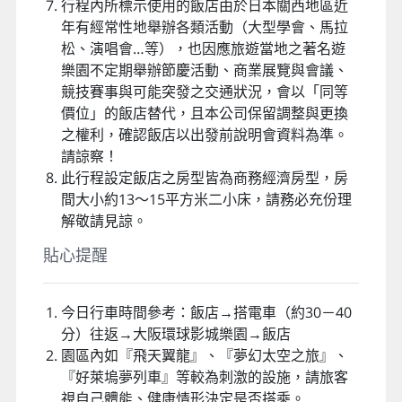
今日大阪環球影城門票為贈送，若不前往之貴
賓恕無法退費，敬請見諒。
今日前往園區以電車往返來回環球影城，敬請
了解。
進行園區內所有遊樂設施前，請務必仔細閱讀
該遊樂設施之說明、使用及相關規定及制限後
方可進行。
旅客們進行遊樂設施時若發生任何身體不適之
症狀請立即尋求園區內醫療服務。
由2009年1月7日開始，持票進入影城後，不可
中途離場後重複入場。
其他相關資訊、營業時間、表演秀場次及休息
等公告，請參照日本環球影城中文網站
行程內所標示使用的飯店由於日本關西地區近
年有經常性地舉辦各類活動（大型學會、馬拉
松、演唱會…等），也因應旅遊當地之著名遊
樂園不定期舉辦節慶活動、商業展覽與會議、
競技賽事與可能突發之交通狀況，會以「同等
價位」的飯店替代，且本公司保留調整與更換