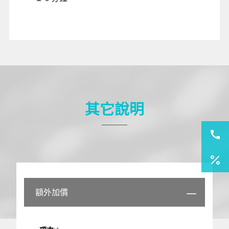
關西國際空港
是使用填海造地的技術修建而成。通過5年的填海工程，在原
先水深達17至18米的大海裡填出了5．11平方公里的機場用
地。主要由義大利建築師倫佐‧皮亞諾和日本設計師岡部憲明
設計的關西國際空港，稱其為「新世紀的豐碑」。
貼心提醒
今日行車時間參考：飯店→（約４０分鐘）關
西空港
今日返回台灣桃園機場，飛行時間：約３小時
１０分鐘