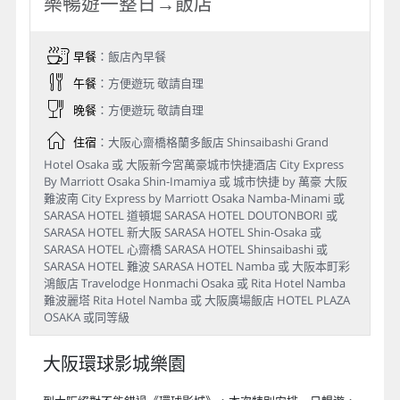
分） 嵐山渡月橋→飯店
Day 3
飯店→日本大阪環球影城樂園～「超
級任天堂世界」、「BANANA 世界最
大小小兵樂園」登場、「再進化~大人
小孩都愛～哈利波特超夢幻魔法村、
「飛行於侏羅紀公園的飛天翼龍」歡
樂暢遊一整日→飯店
早餐
：飯店內早餐
午餐
：方便遊玩 敬請自理
晚餐
：方便遊玩 敬請自理