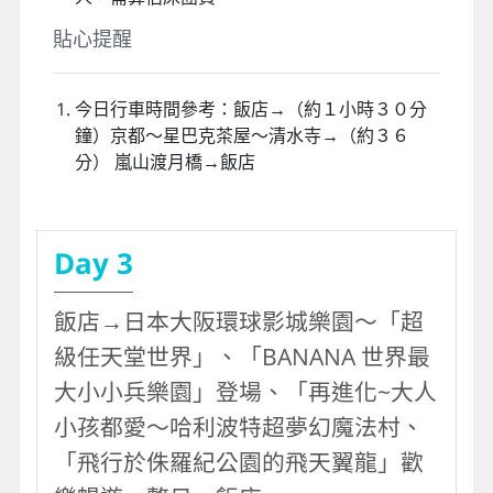
場會改以步行約20－30分鐘前往參觀或依當團
導遊操作改前往八坂神社及贈冰淇淋一份，懇
請理解及接受再進行報名。
今日景點「Starbucks 京都二寧阪彌榮茶屋
店」因店內空間有限，團體操作皆為帶到店家
後讓客人自行參觀及自費享用飲品，若遇店休
則改前往京都蹴上百年町「藍瓶子咖啡店」不
便之處敬請見諒。
此行程設定飯店之房型皆為商務經濟房型，房
間大小約13～15平方米二小床，請務必充份理
解敬請見諒。
此團型日本飯店規定：兒童6歲以上就視同大
人，需算佔床團費。
貼心提醒
今日行車時間參考：飯店→（約１小時３０分
鐘）京都～星巴克茶屋～清水寺→（約３６