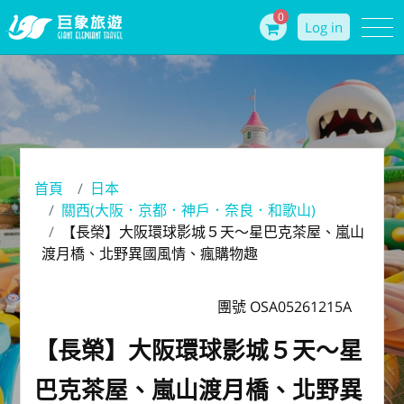
0
Log in
首頁
日本
關西(大阪．京都．神戶．奈良．和歌山)
【長榮】大阪環球影城５天～星巴克茶屋、嵐山
渡月橋、北野異國風情、瘋購物趣
團號 OSA05261215A
【長榮】大阪環球影城５天～星
巴克茶屋、嵐山渡月橋、北野異