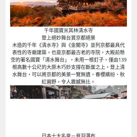
漫遊關西－嵯峨野竹林步道
參天竹林，颯爽幽靜
《嵯峨野》與《嵐山》間的「竹林步道」過去曾是貴
族們放鬆巡遊之地，是嵐山區最優美的散策路線。參
天的竹林綠意、涼風颯爽，每當微風吹拂，竹葉便沙
沙作響，入選「日本最值得保留的百種聲音」之一，
也是電影《藝妓回憶錄》的拍攝場景之一。
千年國寶米其林清水寺
登上絕妙舞台賞京都絕景