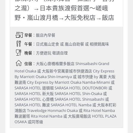
今日飛往日本關西空港，飛行時間：約２小時
２０分鐘
今日行車時間參考：關西空港→（約１小時）
北野異人區→神戶港→大阪飯店
Day 2
飯店→【世界唯一】Starbucks 京都
二寧板彌榮茶屋店→【世界遺產】京
都清水寺（清水舞台‧仁王門‧音羽
之瀧）→日本貴族渡假首選～嵯峨
野‧嵐山渡月橋→大阪免稅店→飯店
早餐
：飯店內早餐