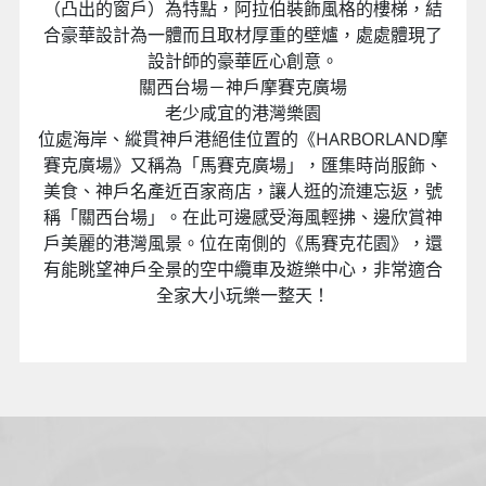
全球唯一的《starbucks京都二寧板》，由百年建築改
裝，不僅外觀古色古香，還能體驗坐在榻榻米上享用
咖啡的新鮮與衝突感，融合東西風格，卻又無違和
感，僅此一家，別無分號！這裡也販售「京都限定」
的星巴克各種城市杯，有星巴克杯子收集嗜好的人千
萬不能錯過！
神戶歐風北野異人區
徜徉神戶異國建築風情
1867年神戶開港後，許多外國人群聚於北野地區，建
造許多西式建築，之後這裡便被稱為《北野異人
區》。《自費－萌黃之館》當時為美國總領事的邸
宅，建成於1903年，是外牆以木板作為紋路裝飾的木
製兩層樓異人館。此建築物以兩種不同型狀的飄窗
（凸出的窗戶）為特點，阿拉伯裝飾風格的樓梯，結
合豪華設計為一體而且取材厚重的壁爐，處處體現了
設計師的豪華匠心創意。
關西台場－神戶摩賽克廣場
老少咸宜的港灣樂園
位處海岸、縱貫神戶港絕佳位置的《HARBORLAND摩