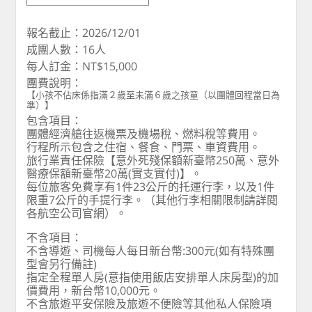
報名截止：2026/12/01
成團人數：16人
每人訂金：NT$15,000
團費說明：
【小孩不佔床係指滿２歲至未滿６歲之孩童（以團體回程當日為
準）】
包含項目：
團體經濟艙往返機票及機場稅、燃料稅等費用。
行程所示包含之住宿、餐食、門票、車資費用。
旅行業責任保險【意外死殘保額新臺幣250萬、意外
醫療保額新臺幣20萬(實支實付)】。
每位旅客免費享有1件23公斤的托運行李，以及1件
限重7公斤的手提行李。（其他行李相關限制請詳閱
各航空公司官網）。
不含項目：
不含導遊、司機每人每日新台幣:300元(如有特殊團
型會另行備註)
指定全程單人房(意指使用飯店安排單人床房型)的加
價費用，新台幣10,000元。
不含旅遊平安保險及旅遊不便險等其他私人保險項