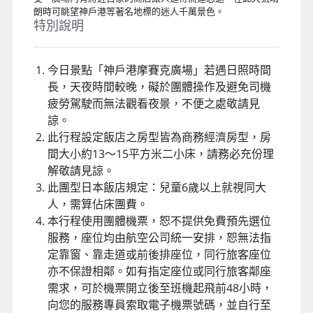
鴻飯店 Travelodge Honmachi Osaka 或 Rita Hotel Namba
難波麗塔 Rita Hotel Namba 或 大阪廣場飯店 HOTEL PLAZA
OSAKA 或同等級
北野異人區
1867年神戶港開港之後，外國人群聚的北野地區，後被稱為
北野異人館，充滿了異國風情，不但有各式各樣的特色建築、
異國美食、還有不定時的街頭藝人表演，在參觀的同時可以購
買套票，花上半天好好徜徉在這些浪漫的建築物裡吧。
神戶港摩賽克廣場
HARBOR LAND摩賽克廣場昔日，號稱「關西台場」的港灣樂
園。踩在木頭地板上，吹著海風，欣賞港灣美景，渡假般的享
受。廣場內有將近百家的商店讓人逛得流連忘返。在此天氣晴
朗時可眺望神戶港等著名地標的迷人千萬景色。
特別說明
今日景點「神戶港摩賽克廣場」若遇日照時間
長，天夜時間較晚，礙於團體操作及避免司機