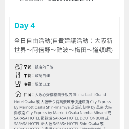
之權利，確認飯店以出發前說明會資料為準。
請諒察！
此行程設定飯店之房型皆為商務經濟房型，房
間大小約13～15平方米二小床，請務必充份理
解敬請見諒。
貼心提醒
今日行車時間參考：飯店→搭電車（約30－40
分）往返→大阪環球影城樂園→飯店
園區內如『飛天翼龍』、『夢幻太空之旅』、
『好萊塢夢列車』等較為刺激的設施，請旅客
視自己體能、健康情形決定是否搭乘。
Day 4