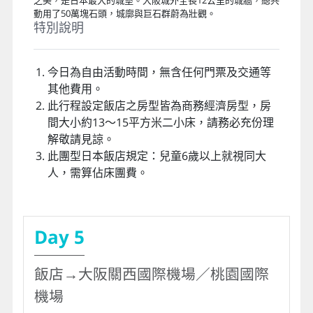
新世界是 大阪“令人耳目一新的世界”， 這是一座歷史可追溯
到1912年的古老娛樂區域，位於天王寺動物園西側，是與眾
不同的老街區，它有最具大阪風情的地標場景，亦有充滿濃濃
的下町風情。多間串炸餐廳，是代表大阪的味道之一。
【自費推薦】阿倍野HARUKAS展望台
為大阪新景點，2014全新開幕，緊鄰著JR及各線地鐵，大樓樓
下是天王寺站及阿倍野橋站，此棟主要是百貨樓層由地下2樓
到地上14樓包含美食街、名店、餐廳、知名甜點店、服飾、流
行品牌等，樓上為飯店，此景點待上一整天也嫌太少。
【自費推薦】大阪城公園
戰國時代名將豐臣秀吉於１６世紀權力達到巔峰時期所興建，
白色牆壁與金箔相互輝映，一磚一瓦的雕刻，表現出建築華麗
之美，是日本最大的城堡。大阪城外全長12公里的城牆，總共
動用了50萬塊石頭，城廓與巨石群蔚為壯觀。
特別說明
今日為自由活動時間，無含任何門票及交通等
其他費用。