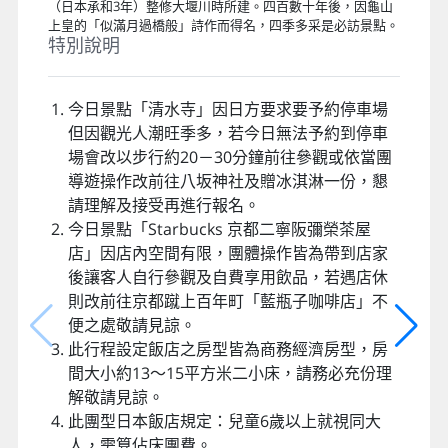
木造的千年古寺，曾列日本十大名水之首的泉水「音羽瀧」，
據說飲其水可治百病，名延命水；最著名的國寶「清水舞台」
建造在斷崖之上，由139根立柱支撐架構而成，沒有動用任何
一根釘子，站在清水舞台俯瞰出去，景色堪稱一絕。
二、三年阪
自古因是通往清水寺的參拜道路之一而繁榮興盛。斜坡的兩側
並排著深具京都風情的日式傳統建築物，其中大多都是伴手禮
商店。再加上附近因有高台寺及八？之塔等著名寺院，所以成
為了以清水寺為主要造訪景點的熱門觀光路線。
嵯峨野～嵐山渡月橋
渡月橋別名嵐橋，橫跨在京都嵐山的大堰川上，全長155公
尺，據說是空海的弟子道昌，於日本平安時代初期的836年
（日本承和3年）整修大堰川時所建。四百數十年後，因龜山
上皇的「似滿月過橋般」詩作而得名，四季多采是必訪景點。
特別說明
今日景點「清水寺」因日方要求要予約停車場
但因觀光人潮旺季多，若今日無法予約到停車