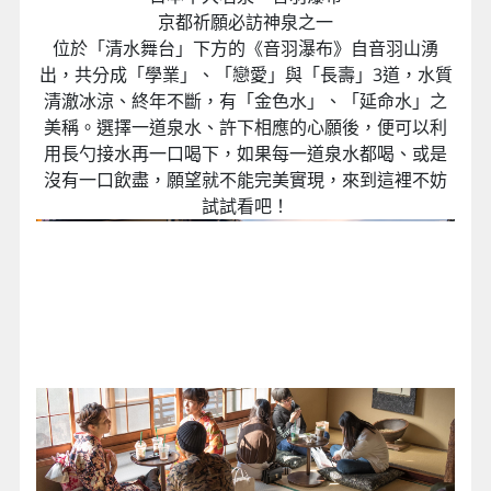
木造的千年《清水寺》與《金閣寺》並列京都最具代
表性的寺廟建築，也是京都最古老的寺院，大殿前懸
空的著名國寶「清水舞台」，未用一根釘子，僅由139
根高數十公尺的大原木巧妙支撐在斷崖之上，登上清
水舞台，可以將京都的美景一覽無遺，春櫻繽紛、秋
紅遍野，令人震撼無比。
日本十大名泉－音羽瀑布
京都祈願必訪神泉之一
位於「清水舞台」下方的《音羽瀑布》自音羽山湧
出，共分成「學業」、「戀愛」與「長壽」3道，水質
清澈冰涼、終年不斷，有「金色水」、「延命水」之
美稱。選擇一道泉水、許下相應的心願後，便可以利