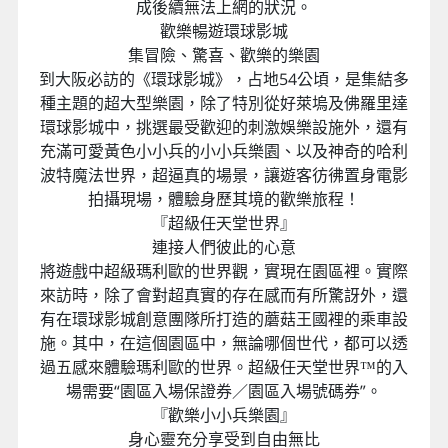
成後續無法上網的狀況。
歡樂暢遊環球影城
集冒險、驚喜、歡樂的樂園
到大阪必訪的《環球影城》，占地54公頃，是集結多
種主題的超大型樂園，除了特別從好萊塢及佛羅里達
環球影城中，挑選最受歡迎的刺激娛樂設施外，還有