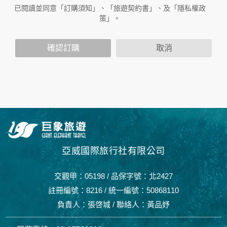
人員。例如您透過本公司旗下網站上的廣告廠商連結，這些置
已閱讀並同意「訂購須知」、「旅遊契約書」、及「隱私權政
放連結的廠商也可能蒐集您個人的資料。對於您主動提供的個
策」。
人資訊，這些廣告廠商或連結網站有其個別的隱私權保護政
策，其資料處理措施不適用於本公司隱私權保護政策。
您個人在本網站上的聊天室或討論區中任意公開個人資料的行
確認訂購
取消
為，在非經加密的保護下，亦不適用於本公司隱私權保護政
策。
資料的蒐集與使用方式:
為了在本網站提供您最佳的互動性服務，可能會請您提供相關
個人的資料，其範圍如下：
本網站在您使用服務信箱、問卷調查等互動性功能時，會保留
您所提供的姓名、電子郵件地址、聯絡方式及使用時間等。
於一般瀏覽時，伺服器會自行記錄相關行徑，包括您使用連線
設備的 IP 位址、使用時間、使用的瀏覽器、瀏覽及點選資料記
亞威國際旅行社有限公司
錄等，做為我們增進網站服務的參考依據，此記錄為內部應
用，決不對外公布。
交觀甲：05198 / 品保字號：北2427
為提供精確的服務，我們會將收集的問卷調查內容進行統計與
分析，分析結果之統計數據或說明文字呈現，除供內部研究
註冊編號：8216 / 統一編號：50868110
外，我們會視需要公佈統計數據及說明文字，但不涉及特定個
負責人：張啓城 / 聯絡人：黃品妤
人之資料。
除非取得您的同意或其他法令之特別規定，本網站絕不會將您