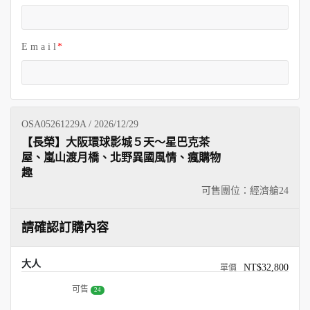
E m a i l
OSA05261229A / 2026/12/29
【長榮】大阪環球影城５天～星巴克茶
屋、嵐山渡月橋、北野異國風情、瘋購物
趣
可售團位：經濟艙
24
請確認訂購內容
大人
NT$32,800
可售
24