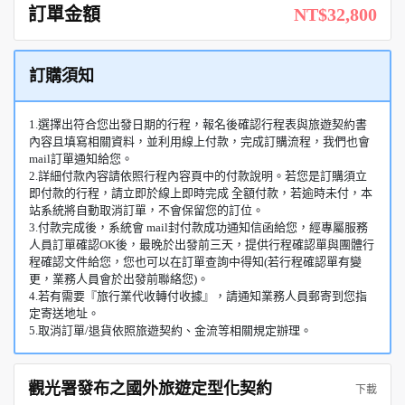
訂單金額
NT$32,800
訂購須知
1.選擇出符合您出發日期的行程，報名後確認行程表與旅遊契約書
內容且填寫相關資料，並利用線上付款，完成訂購流程，我們也會
mail訂單通知給您。
2.詳細付款內容請依照行程內容頁中的付款說明。若您是訂購須立
即付款的行程，請立即於線上即時完成 全額付款，若逾時未付，本
站系統將自動取消訂單，不會保留您的訂位。
3.付款完成後，系統會 mail封付款成功通知信函給您，經專屬服務
人員訂單確認OK後，最晚於出發前三天，提供行程確認單與團體行
程確認文件給您，您也可以在訂單查詢中得知(若行程確認單有變
更，業務人員會於出發前聯絡您)。
4.若有需要『旅行業代收轉付收據』，請通知業務人員郵寄到您指
定寄送地址。
5.取消訂單/退貨依照旅遊契約、金流等相關規定辦理。
觀光署發布之國外旅遊定型化契約
下載