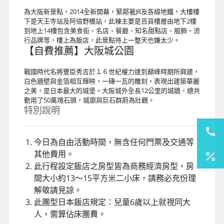
為大阪新景點，2014全新開幕，緊鄰著JR及各線地鐵，大樓樓
下是天王寺站及阿倍野橋站，此棟主要是百貨樓層由地下2樓
到地上14樓包含美食街、名店、餐廳、知名甜點店、服飾、流
行品牌等，樓上為飯店，此景點待上一整天也嫌太少。
【自費推薦】大阪城公園
戰國時代名將豐臣秀吉於１６世紀權力達到巔峰時期所興建，
白色牆壁與金箔相互輝映，一磚一瓦的雕刻，表現出建築華麗
之美，是日本最大的城堡。大阪城外全長12公里的城牆，總共
動用了50萬塊石頭，城廓與巨石群蔚為壯觀。
特別說明
今日為自由活動時間，無含任何門票及交通等
其他費用。
此行程設定飯店之房型皆為商務經濟房型，房
間大小約13～15平方米二小床，請務必充份理
解敬請見諒。
此團型日本飯店規定：兒童6歲以上就視同大
人，需算佔床團費。