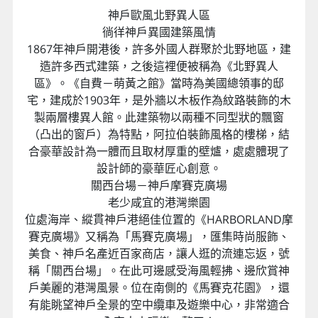
神戶歐風北野異人區
徜徉神戶異國建築風情
1867年神戶開港後，許多外國人群聚於北野地區，建
造許多西式建築，之後這裡便被稱為《北野異人
區》。《自費－萌黃之館》當時為美國總領事的邸
宅，建成於1903年，是外牆以木板作為紋路裝飾的木
製兩層樓異人館。此建築物以兩種不同型狀的飄窗
（凸出的窗戶）為特點，阿拉伯裝飾風格的樓梯，結
合豪華設計為一體而且取材厚重的壁爐，處處體現了
設計師的豪華匠心創意。
關西台場－神戶摩賽克廣場
老少咸宜的港灣樂園
位處海岸、縱貫神戶港絕佳位置的《HARBORLAND摩
賽克廣場》又稱為「馬賽克廣場」，匯集時尚服飾、
美食、神戶名產近百家商店，讓人逛的流連忘返，號
稱「關西台場」。在此可邊感受海風輕拂、邊欣賞神
戶美麗的港灣風景。位在南側的《馬賽克花園》，還
有能眺望神戶全景的空中纜車及遊樂中心，非常適合