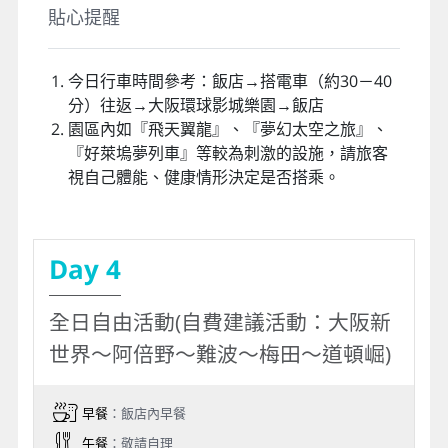
貼心提醒
今日行車時間參考：飯店→搭電車（約30－40
分）往返→大阪環球影城樂園→飯店
園區內如『飛天翼龍』、『夢幻太空之旅』、
『好萊塢夢列車』等較為刺激的設施，請旅客
視自己體能、健康情形決定是否搭乘。
Day 4
全日自由活動(自費建議活動：大阪新
世界～阿倍野～難波～梅田～道頓崛)
早餐
：飯店內早餐
午餐
：敬請自理