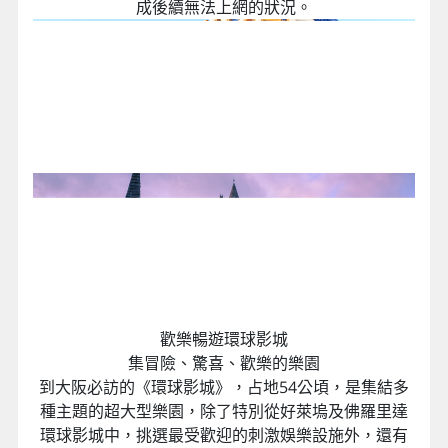
成後續無法上網的狀況。
歡樂暢遊環球影城
集冒險、驚喜、歡樂的樂園
到大阪必訪的《環球影城》，占地54公頃，是集結多
種主題的超大型樂園，除了特別從好萊塢及佛羅里達
環球影城中，挑選最受歡迎的刺激娛樂設施外，還有