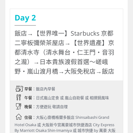
Day 2
飯店→【世界唯一】Starbucks 京都
二寧板彌榮茶屋店→【世界遺產】京
都清水寺（清水舞台‧仁王門‧音羽
之瀧）→日本貴族渡假首選～嵯峨
野‧嵐山渡月橋→大阪免稅店→飯店
早餐
：飯店內早餐
午餐
：日式嵐山定食 或 嵐山自助餐 或 相撲鍋風味
晚餐
：方便遊玩 敬請自理
住宿
：大阪心齋橋格蘭多飯店 Shinsaibashi Grand
Hotel Osaka 或 大阪新今宮萬豪城市快捷酒店 City Express
By Marriott Osaka Shin-Imamiya 或 城市快捷 by 萬豪 大阪