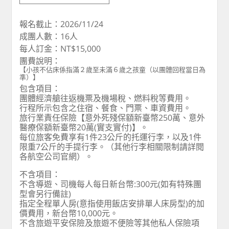
報名截止：2026/11/24
成團人數：16人
每人訂金：NT$15,000
團費說明：
【小孩不佔床係指滿２歲至未滿６歲之孩童（以團體回程當日為
準）】
包含項目：
團體經濟艙往返機票及機場稅、燃料稅等費用。
行程所示包含之住宿、餐食、門票、車資費用。
旅行業責任保險【意外死殘保額新臺幣250萬、意外
醫療保額新臺幣20萬(實支實付)】。
每位旅客免費享有1件23公斤的托運行李，以及1件
限重7公斤的手提行李。（其他行李相關限制請詳閱
各航空公司官網）。
不含項目：
不含導遊、司機每人每日新台幣:300元(如有特殊團
型會另行備註)
指定全程單人房(意指使用飯店安排單人床房型)的加
價費用，新台幣10,000元。
不含旅遊平安保險及旅遊不便險等其他私人保險項