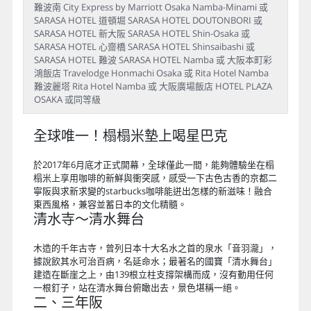
難波南 City Express by Marriott Osaka Namba-Minami 或
SARASA HOTEL 道頓堀 SARASA HOTEL DOUTONBORI 或
SARASA HOTEL 新大阪 SARASA HOTEL Shin-Osaka 或
SARASA HOTEL 心齋橋 SARASA HOTEL Shinsaibashi 或
SARASA HOTEL 難波 SARASA HOTEL Namba 或 大阪本町彩
鴻飯店 Travelodge Honmachi Osaka 或 Rita Hotel Namba
難波麗塔 Rita Hotel Namba 或 大阪廣場飯店 HOTEL PLAZA
OSAKA 或同等級
全球唯一！榻榻米墊上喝星巴克
於2017年6月底才正式開幕，全球僅此一間，能夠體驗坐在榻
榻米上享用咖啡的新鮮與衝突感，感受一下古色古香的京都二
寧阪與求新求變的starbucks咖啡能迸出怎樣的新滋味！融合
東西風格，兼容並蓄日本的文化精髓。
清水寺～清水舞台
木造的千年古寺，曾列日本十大名水之首的泉水「音羽瀧」，
據說飲其水可治百病，名延命水；最著名的國寶「清水舞台」
建造在斷崖之上，由139根立柱支撐架構而成，沒有動用任何
一根釘子，站在清水舞台俯瞰出去，景色堪稱一絕。
二、三年阪