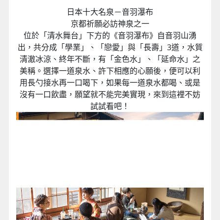
日本十大名泉－音羽瀑布
京都祈願必訪神泉之一
位於「清水舞台」下方的《音羽瀑布》自音羽山湧
出，共分成「學業」、「戀愛」與「長壽」3道，水質
清澈冰涼、終年不斷，有「金色水」、「延命水」之
美稱。選擇一道泉水、許下相應的心願後，便可以利
用長勺接水再一口喝下，如果每一道泉水都喝、或是
沒有一口飲盡，願望就不能完美實現，來到這裡不妨
試試看吧！