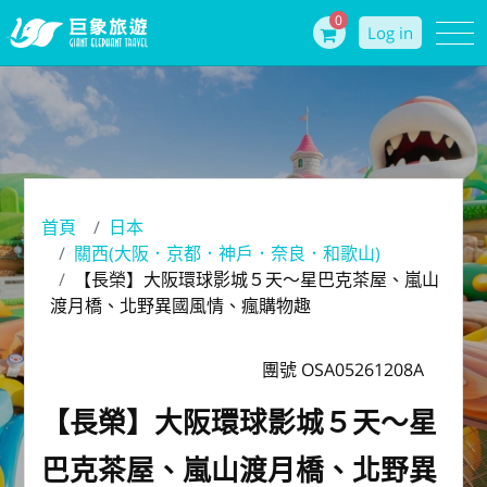
0
Log in
首頁
日本
關西(大阪．京都．神戶．奈良．和歌山)
【長榮】大阪環球影城５天～星巴克茶屋、嵐山
渡月橋、北野異國風情、瘋購物趣
團號 OSA05261208A
【長榮】大阪環球影城５天～星
巴克茶屋、嵐山渡月橋、北野異