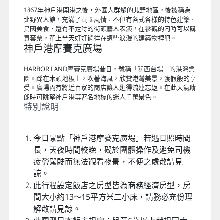
1867年神戶港開港之後，外國人群聚的北野地區，後被稱為
北野異人館，充滿了異國風情，不但有各式各樣的特色建築、
異國美食、還有不定時的街頭藝人表演，在參觀的同時可以購
買套票，花上半天好好徜徉在這些浪漫的建築物裡吧。
神戶港摩賽克廣場
HARBOR LAND摩賽克廣場昔日，號稱「關西台場」的港灣樂
園。踩在木頭地板上，吹著海風，欣賞港灣美景，渡假般的享
受。廣場內有將近百家的商店讓人逛得流連忘返。在此天氣晴
朗時可眺望神戶港等著名地標的迷人千萬景色。
特別說明
今日景點「神戶港摩賽克廣場」若遇日照時間
長，天夜時間較晚，礙於團體操作及避免司機
疲勞駕駛而無法觀看夜景，不便之處敬請見
諒。
此行程設定飯店之房型皆為商務經濟房型，房
間大小約13～15平方米二小床，請務必充份理
解敬請見諒。