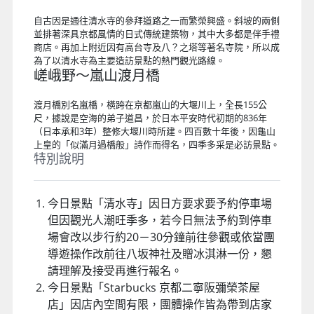
自古因是通往清水寺的參拜道路之一而繁榮興盛。斜坡的兩側
並排著深具京都風情的日式傳統建築物，其中大多都是伴手禮
商店。再加上附近因有高台寺及八？之塔等著名寺院，所以成
為了以清水寺為主要造訪景點的熱門觀光路線。
嵯峨野～嵐山渡月橋
渡月橋別名嵐橋，橫跨在京都嵐山的大堰川上，全長155公
尺，據說是空海的弟子道昌，於日本平安時代初期的836年
（日本承和3年）整修大堰川時所建。四百數十年後，因龜山
上皇的「似滿月過橋般」詩作而得名，四季多采是必訪景點。
特別說明
今日景點「清水寺」因日方要求要予約停車場
但因觀光人潮旺季多，若今日無法予約到停車
場會改以步行約20－30分鐘前往參觀或依當團
導遊操作改前往八坂神社及贈冰淇淋一份，懇
請理解及接受再進行報名。
今日景點「Starbucks 京都二寧阪彌榮茶屋
店」因店內空間有限，團體操作皆為帶到店家