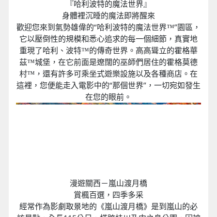
『哈利波特的魔法世界』
身體裡沉睡的魔法即將醒來
歡迎您來到氣勢雄偉的“哈利波特的魔法世界™”園區，
它以壓倒性的規模和悉心追求的每一個細節，真實地
重現了哈利、波特™的傳奇世界。高高聳立的霍格華
茲™城堡，在它前面是遼闊的巫師們居住的霍格莫德
村™，還有許多可乘坐式遊樂設施以及各種商店。在
這裡，您便能走入電影中的“那個世界”，一切宛如發生
在您的眼前。
漫遊關西－嵐山渡月橋
賞楓百選，四季多采
經常作為影劇取景地的《嵐山渡月橋》是到嵐山的必