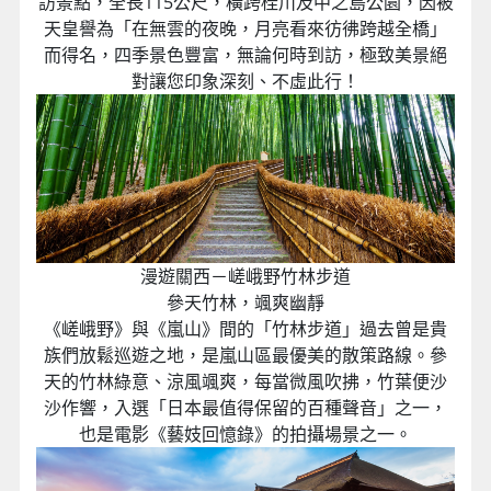
訪景點，全長115公尺，橫跨桂川及中之島公園，因被
天皇譽為「在無雲的夜晚，月亮看來彷彿跨越全橋」
而得名，四季景色豐富，無論何時到訪，極致美景絕
對讓您印象深刻、不虛此行！
漫遊關西－嵯峨野竹林步道
參天竹林，颯爽幽靜
《嵯峨野》與《嵐山》間的「竹林步道」過去曾是貴
族們放鬆巡遊之地，是嵐山區最優美的散策路線。參
天的竹林綠意、涼風颯爽，每當微風吹拂，竹葉便沙
沙作響，入選「日本最值得保留的百種聲音」之一，
也是電影《藝妓回憶錄》的拍攝場景之一。