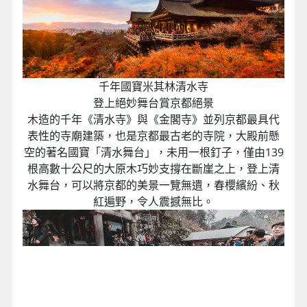
千年國寶米其林清水寺
登上絕妙舞台賞京都絕景
木造的千年《清水寺》與《金閣寺》並列京都最具代
表性的寺廟建築，也是京都最古老的寺院，大殿前懸
空的著名國寶「清水舞台」，未用一根釘子，僅由139
根高數十公尺的大原木巧妙支撐在斷崖之上，登上清
水舞台，可以將京都的美景一覽無遺，春櫻繽紛、秋
紅遍野，令人震撼無比。