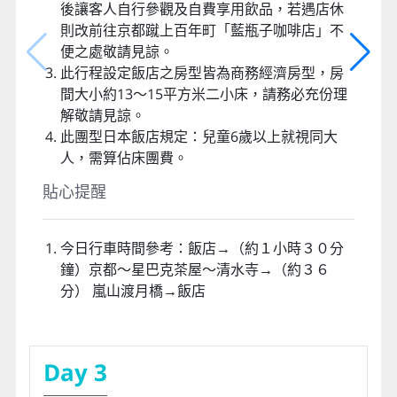
後讓客人自行參觀及自費享用飲品，若遇店休
則改前往京都蹴上百年町「藍瓶子咖啡店」不
便之處敬請見諒。
此行程設定飯店之房型皆為商務經濟房型，房
間大小約13～15平方米二小床，請務必充份理
解敬請見諒。
此團型日本飯店規定：兒童6歲以上就視同大
人，需算佔床團費。
貼心提醒
今日行車時間參考：飯店→（約１小時３０分
鐘）京都～星巴克茶屋～清水寺→（約３６
分） 嵐山渡月橋→飯店
Day 3