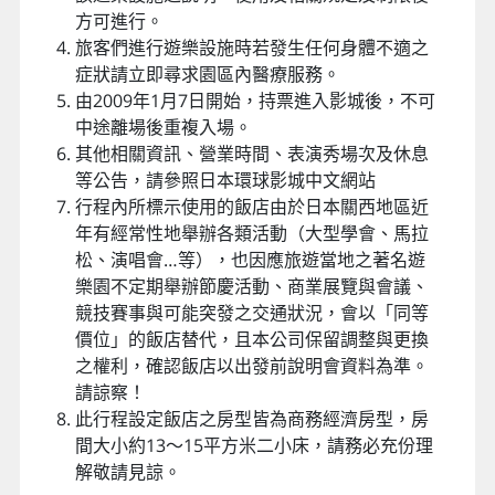
方可進行。
旅客們進行遊樂設施時若發生任何身體不適之
症狀請立即尋求園區內醫療服務。
由2009年1月7日開始，持票進入影城後，不可
中途離場後重複入場。
其他相關資訊、營業時間、表演秀場次及休息
等公告，請參照日本環球影城中文網站
行程內所標示使用的飯店由於日本關西地區近
年有經常性地舉辦各類活動（大型學會、馬拉
松、演唱會…等），也因應旅遊當地之著名遊
樂園不定期舉辦節慶活動、商業展覽與會議、
競技賽事與可能突發之交通狀況，會以「同等
價位」的飯店替代，且本公司保留調整與更換
之權利，確認飯店以出發前說明會資料為準。
請諒察！
此行程設定飯店之房型皆為商務經濟房型，房
間大小約13～15平方米二小床，請務必充份理
解敬請見諒。