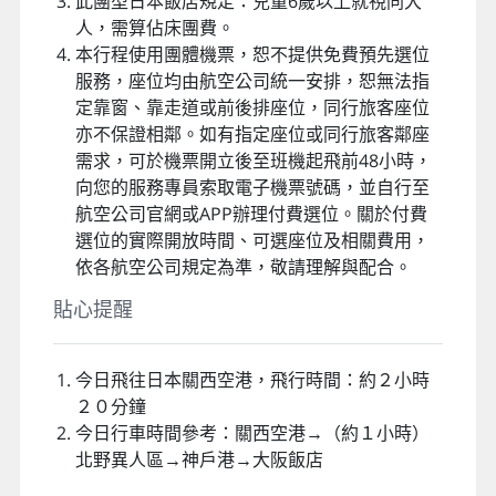
此團型日本飯店規定：兒童6歲以上就視同大
人，需算佔床團費。
本行程使用團體機票，恕不提供免費預先選位
服務，座位均由航空公司統一安排，恕無法指
定靠窗、靠走道或前後排座位，同行旅客座位
亦不保證相鄰。如有指定座位或同行旅客鄰座
需求，可於機票開立後至班機起飛前48小時，
向您的服務專員索取電子機票號碼，並自行至
航空公司官網或APP辦理付費選位。關於付費
選位的實際開放時間、可選座位及相關費用，
依各航空公司規定為準，敬請理解與配合。
貼心提醒
今日飛往日本關西空港，飛行時間：約２小時
２０分鐘
今日行車時間參考：關西空港→（約１小時）
北野異人區→神戶港→大阪飯店