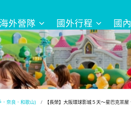
海外營隊
國外行程
國
戶．奈良．和歌山)
【長榮】大阪環球影城５天～星巴克茶屋