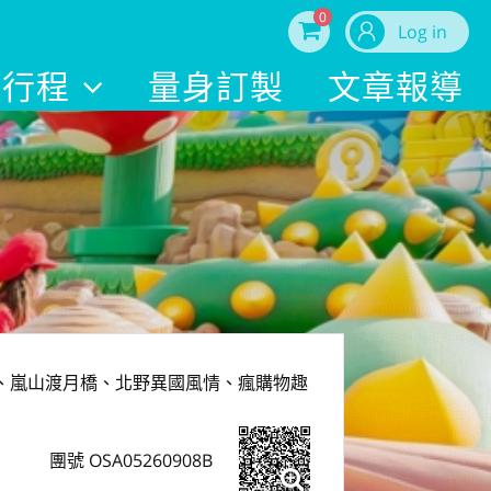
0
Log in
內行程
量身訂製
文章報導
、嵐山渡月橋、北野異國風情、瘋購物趣
團號 OSA05260908B