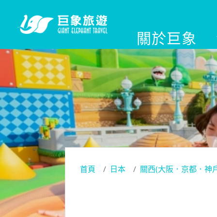
關於巨象
首頁
日本
關西(大阪．京都．神