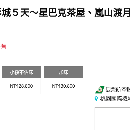
影城５天～星巴克茶屋、嵐山渡
所有
小孩不佔床
加床
NT$28,800
NT$30,800
長榮航空
桃園國際機