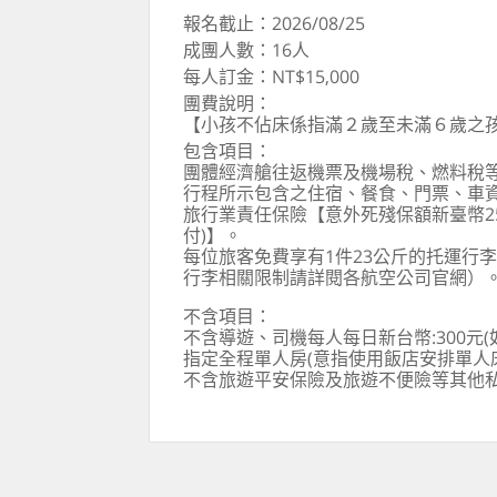
報名截止：2026/08/25
成團人數：16人
每人訂金：NT$15,000
團費說明：
【小孩不佔床係指滿２歲至未滿６歲之
包含項目：
團體經濟艙往返機票及機場稅、燃料稅
行程所示包含之住宿、餐食、門票、車
旅行業責任保險【意外死殘保額新臺幣25
付)】。
每位旅客免費享有1件23公斤的托運行
行李相關限制請詳閱各航空公司官網）
不含項目：
不含導遊、司機每人每日新台幣:300元
指定全程單人房(意指使用飯店安排單人床
不含旅遊平安保險及旅遊不便險等其他