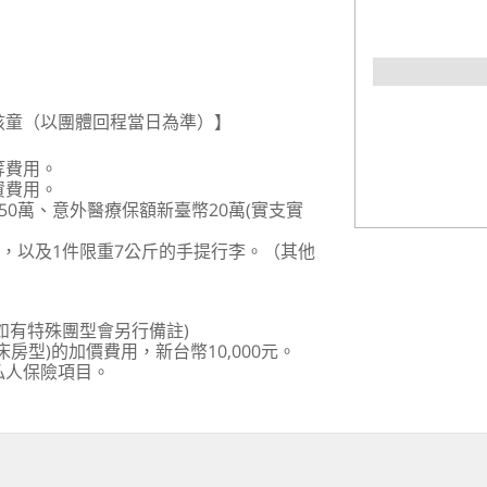
孩童（以團體回程當日為準）】
等費用。
資費用。
0萬、意外醫療保額新臺幣20萬(實支實
李，以及1件限重7公斤的手提行李。（其他
。
(如有特殊團型會另行備註)
房型)的加價費用，新台幣10,000元。
私人保險項目。