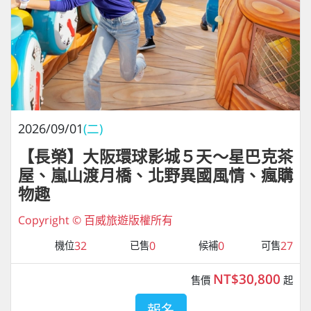
2026/09/01
(二)
【長榮】大阪環球影城５天～星巴克茶
屋、嵐山渡月橋、北野異國風情、瘋購
物趣
Copyright © 百威旅遊版權所有
32
0
0
27
機位
已售
候補
可售
NT$30,800
售價
起
報名