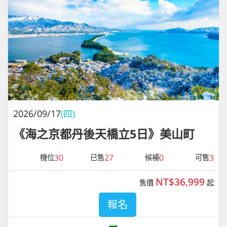
2026/09/17
(四)
《海之京都丹後天橋立5日》美山町
30
27
0
3
機位
已售
候補
可售
NT$36,999
售價
起
報名