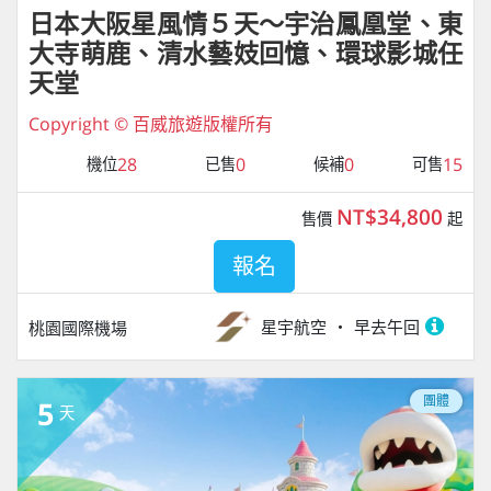
日本大阪星風情５天～宇治鳳凰堂、東
大寺萌鹿、清水藝妓回憶、環球影城任
天堂
Copyright © 百威旅遊版權所有
28
0
0
15
機位
已售
候補
可售
NT$34,800
售價
起
報名
星宇航空
早去午回
桃園國際機場
團體
5
天