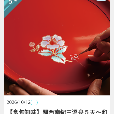
5
天
2026/10/12
(一)
【食旬知味】關西南紀三溫泉５天～和