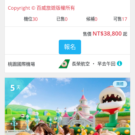
Copyright © 百威旅遊版權所有
30
0
0
17
機位
已售
候補
可售
NT$38,800
售價
起
報名
長榮航空
早去午回
桃園國際機場
團體
5
天