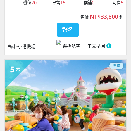
20
15
0
5
機位
已售
候補
可售
NT$33,800
售價
起
報名
樂桃航空
午去早回
高雄-小港機場
團體
5
天