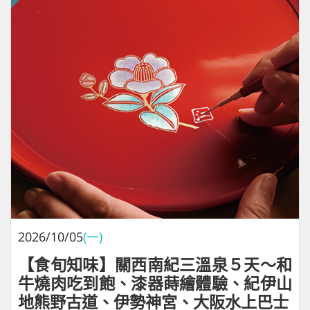
2026/10/05
(一)
【食旬知味】關西南紀三溫泉５天～和
牛燒肉吃到飽、漆器蒔繪體驗、紀伊山
地熊野古道、伊勢神宮、大阪水上巴士