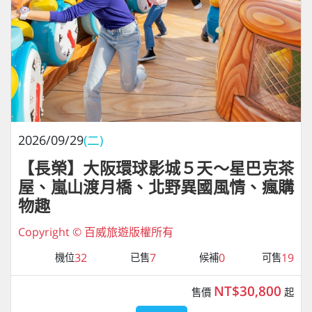
2026/09/29
(二)
【長榮】大阪環球影城５天～星巴克茶
屋、嵐山渡月橋、北野異國風情、瘋購
物趣
Copyright © 百威旅遊版權所有
32
7
0
19
機位
已售
候補
可售
NT$30,800
售價
起