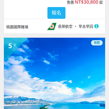
NT$30,800
售價
起
報名
長榮航空
早去早回
桃園國際機場
團體
5
天