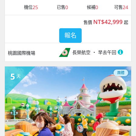
25
0
0
24
機位
已售
候補
可售
NT$42,999
售價
起
報名
長榮航空
早去午回
桃園國際機場
團體
5
天