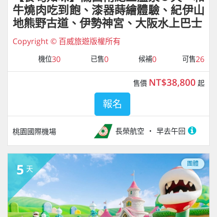
牛燒肉吃到飽、漆器蒔繪體驗、紀伊山
地熊野古道、伊勢神宮、大阪水上巴士
Copyright © 百威旅遊版權所有
30
0
0
26
機位
已售
候補
可售
NT$38,800
售價
起
報名
長榮航空
早去午回
桃園國際機場
團體
5
天