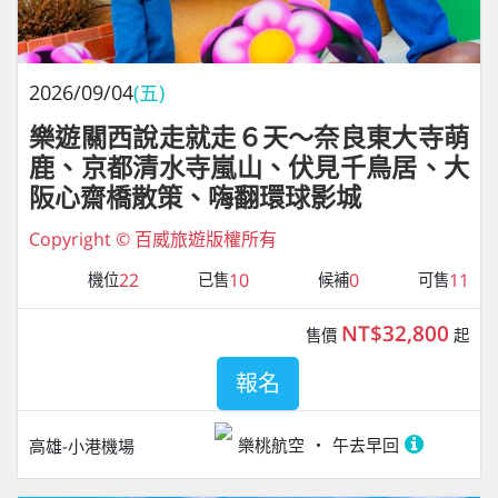
2026/09/04
(五)
樂遊關西說走就走６天～奈良東大寺萌
鹿、京都清水寺嵐山、伏見千鳥居、大
阪心齋橋散策、嗨翻環球影城
Copyright © 百威旅遊版權所有
22
10
0
11
機位
已售
候補
可售
NT$32,800
售價
起
報名
樂桃航空
午去早回
高雄-小港機場