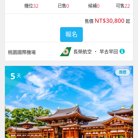
32
0
0
22
機位
已售
候補
可售
NT$30,800
售價
起
報名
長榮航空
早去早回
桃園國際機場
團體
5
天