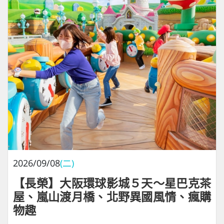
2026/09/08
(二)
【長榮】大阪環球影城５天～星巴克茶
屋、嵐山渡月橋、北野異國風情、瘋購
物趣