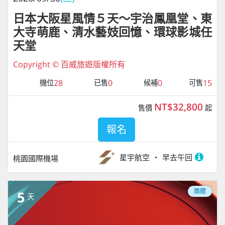
日本大阪星風情５天～宇治鳳凰堂、東
大寺萌鹿、清水藝妓回憶、環球影城任
天堂
Copyright © 百威旅遊版權所有
28
0
0
15
機位
已售
候補
可售
NT$32,800
售價
起
報名
星宇航空
早去午回
桃園國際機場
團體
5
天