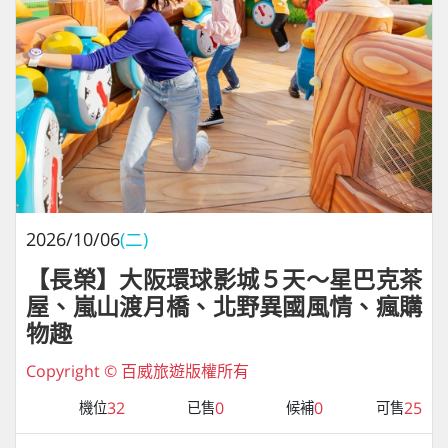
2026/10/06
(二)
【長榮】大阪環球影城５天～星巴克茶
屋、嵐山渡月橋、北野異國風情、瘋購
物趣
Copyright © 百威旅遊版權所有
32
0
0
25
機位
已售
候補
可售