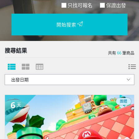
只找可報名
保證出發
開始搜索
搜尋結果
共有
66
筆商品
團體
6
天