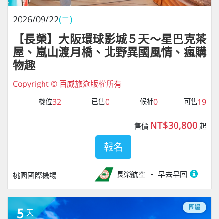
2026/09/22
(二)
【長榮】大阪環球影城５天～星巴克茶
屋、嵐山渡月橋、北野異國風情、瘋購
物趣
Copyright © 百威旅遊版權所有
32
0
0
19
機位
已售
候補
可售
NT$30,800
售價
起
報名
長榮航空
早去早回
桃園國際機場
團體
5
天