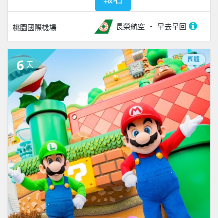
長榮航空
早去早回
桃園國際機場
團體
6
天