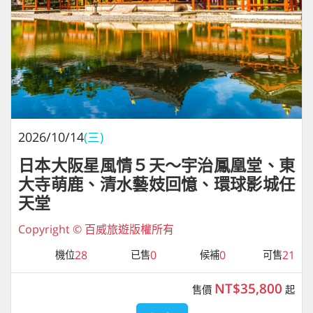
2026/10/14
(三)
日本大阪星風情５天～宇治鳳凰堂、東
大寺萌鹿、清水藝妓回憶、環球影城任
天堂
Copyright © 百威旅遊版權所有
28
0
0
21
機位
已售
候補
可售
NT$35,800
售價
起