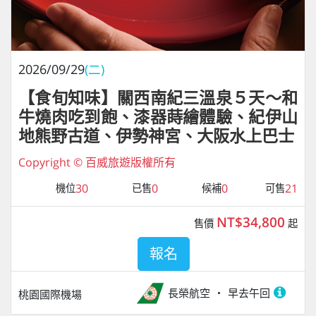
2026/09/29
(二)
【食旬知味】關西南紀三溫泉５天～和
牛燒肉吃到飽、漆器蒔繪體驗、紀伊山
地熊野古道、伊勢神宮、大阪水上巴士
Copyright © 百威旅遊版權所有
30
0
0
21
機位
已售
候補
可售
NT$34,800
售價
起
報名
長榮航空
早去午回
桃園國際機場