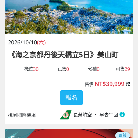
2026/10/10
(六)
《海之京都丹後天橋立5日》美山町
30
0
0
29
機位
已售
候補
可售
NT$39,999
售價
起
報名
長榮航空
早去午回
桃園國際機場
團體