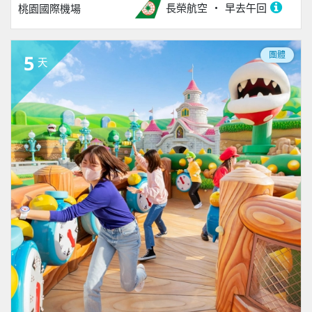
長榮航空
早去午回
桃園國際機場
團體
5
天