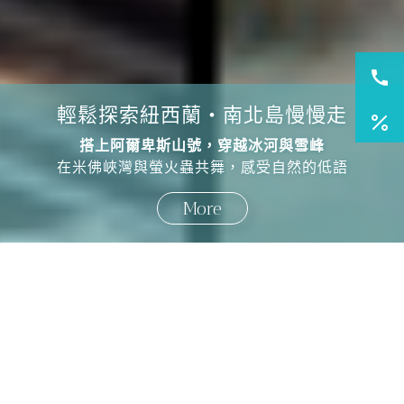
輕鬆探索紐西蘭・南北島慢慢走
搭上阿爾卑斯山號，穿越冰河與雪峰
在米佛峽灣與螢火蟲共舞，感受自然的低語
More
國外旅遊
國內旅遊
旅遊區域
目的地
出發地