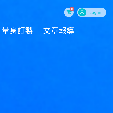
0
Log in
量身訂製
文章報導