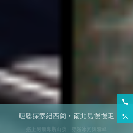
輕鬆探索紐西蘭・南北島慢慢走
搭上阿爾卑斯山號，穿越冰河與雪峰
在米佛峽灣與螢火蟲共舞，感受自然的低語