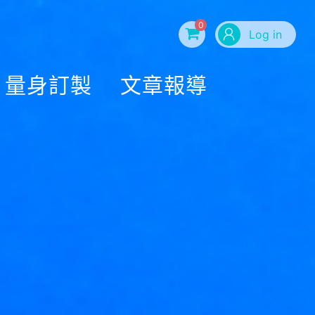
0
Log in
量身訂製
文章報導