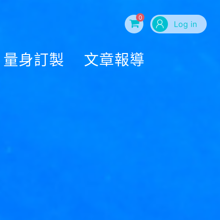
0
Log in
量身訂製
文章報導