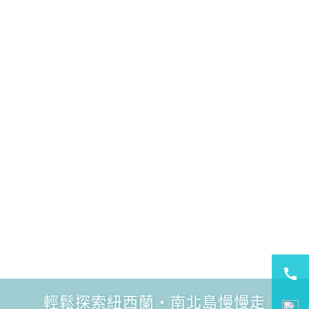
輕鬆探索紐西蘭・南北島慢慢走