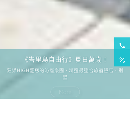
《峇里島自由行》夏日萬歲！
狂樂HIGH翻您的沁癮樂園，精選最適合旅宿飯店、別
墅
More
國外旅遊
國內旅遊
旅遊區域
目的地