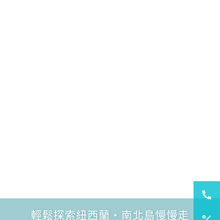
輕鬆探索紐西蘭・南北島慢慢走