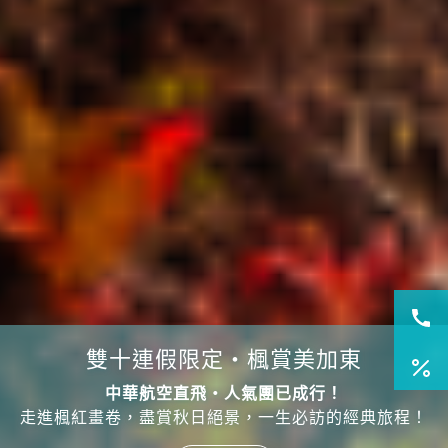
東北雪景追起來！
雙十連假限定・楓賞美加東
會津鐵道 x 藏王樹冰 x 銀山溫泉 x 松島灣遊船
中華航空直飛・人氣團已成行！
走訪日本三景松島、必拍銀山溫泉古街！
走進楓紅畫卷，盡賞秋日絕景，一生必訪的經典旅程！