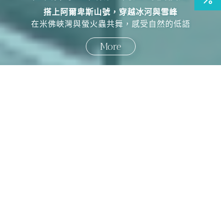
輕鬆探索紐西蘭・南北島慢慢走
中華航空直飛・人氣團已成行！
搭上阿爾卑斯山號，穿越冰河與雪峰
走進楓紅畫卷，盡賞秋日絕景，一生必訪的經典旅程！
在米佛峽灣與螢火蟲共舞，感受自然的低語
More
More
國外旅遊
國內旅遊
旅遊區域
目的地
出發地
出發期間