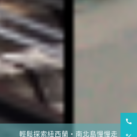
雙十連假限定・楓賞美加東