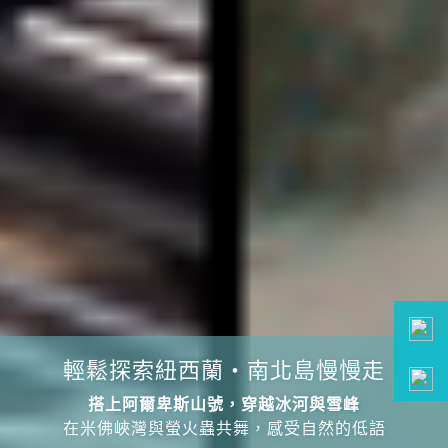
輕鬆探索紐西蘭・南北島慢慢走
搭上阿爾卑斯山號，穿越冰河與雪峰
在米佛峽灣與螢火蟲共舞，感受自然的低語