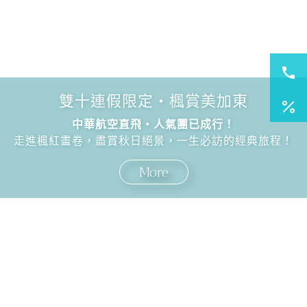
雙十連假限定・楓賞美加東
中華航空直飛・人氣團已成行！
走進楓紅畫卷，盡賞秋日絕景，一生必訪的經典旅程！
More
國外旅遊
國內旅遊
旅遊區域
目的地