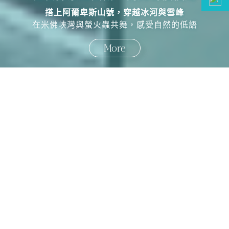
中華航空直飛・人氣團已成行！
走進楓紅畫卷，盡賞秋日絕景，一生必訪的經典旅程！
More
國外旅遊
國內旅遊
旅遊區域
目的地
出發地
出發期間