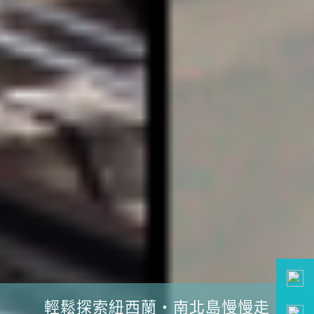
雙十連假限定・楓賞美加東