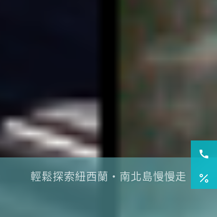
輕鬆探索紐西蘭・南北島慢慢走
搭上阿爾卑斯山號，穿越冰河與雪峰
在米佛峽灣與螢火蟲共舞，感受自然的低語