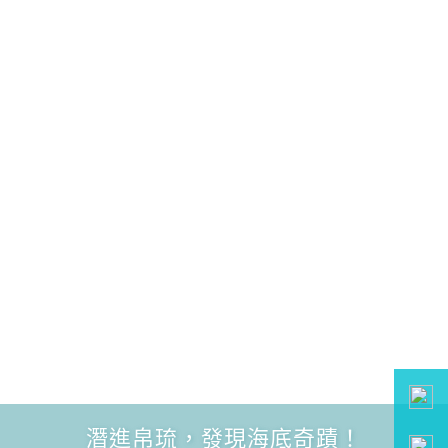
潛進帛琉，發現海底奇蹟！