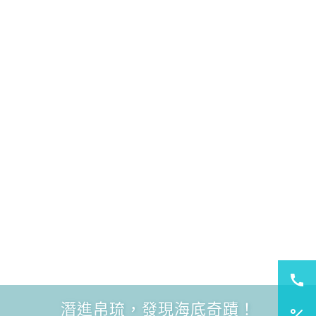
潛進帛琉，發現海底奇蹟！