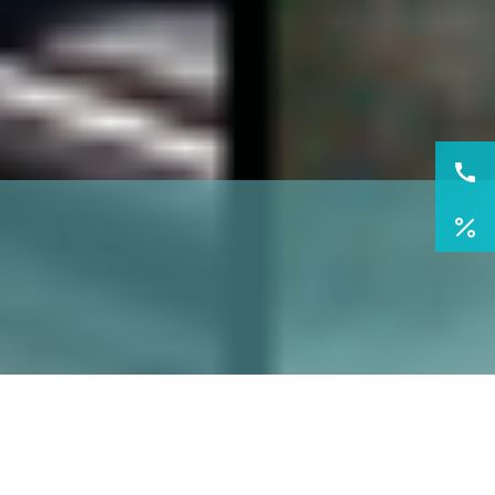
輕鬆探索紐西蘭・南北島慢慢走
搭上阿爾卑斯山號，穿越冰河與雪峰
在米佛峽灣與螢火蟲共舞，感受自然的低語
More
國外旅遊
國內旅遊
旅遊區域
目的地