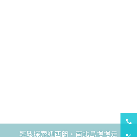
輕鬆探索紐西蘭・南北島慢慢走