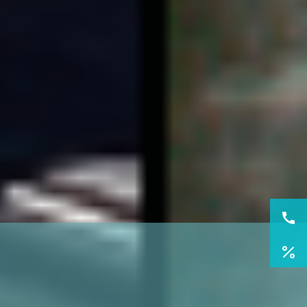
輕鬆探索紐西蘭・南北島慢慢走
搭上阿爾卑斯山號，穿越冰河與雪峰
在米佛峽灣與螢火蟲共舞，感受自然的低語