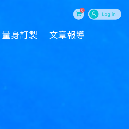
0
Log in
量身訂製
文章報導