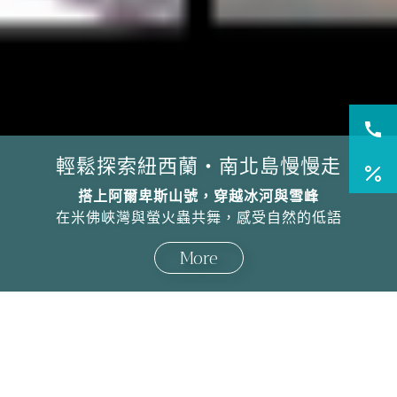
輕鬆探索紐西蘭・南北島慢慢走
搭上阿爾卑斯山號，穿越冰河與雪峰
在米佛峽灣與螢火蟲共舞，感受自然的低語
More
國外旅遊
國內旅遊
旅遊區域
目的地