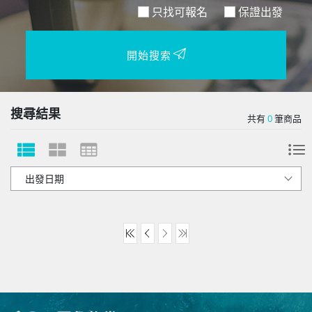
只找可報名
保證出發
開始搜索
搜尋結果
共有
0
筆商品