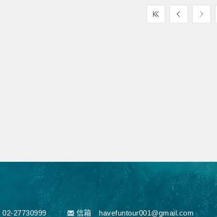
2-27730999
信箱 havefuntour001@gmail.com