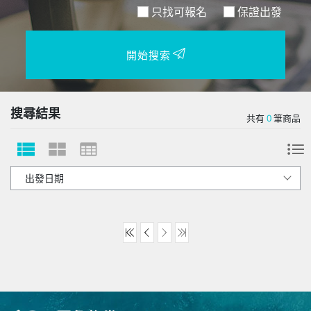
只找可報名
保證出發
開始搜索
搜尋結果
共有
0
筆商品