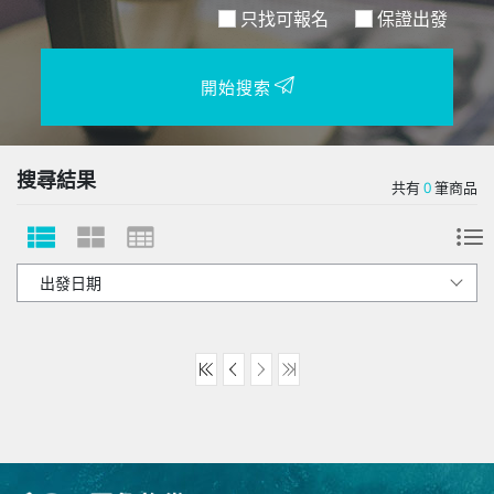
只找可報名
保證出發
開始搜索
搜尋結果
共有
0
筆商品