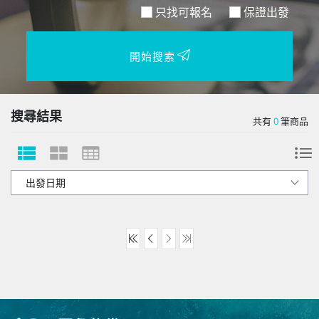
只找可報名
保證出發
開始搜索
搜尋結果
共有
0
筆商品