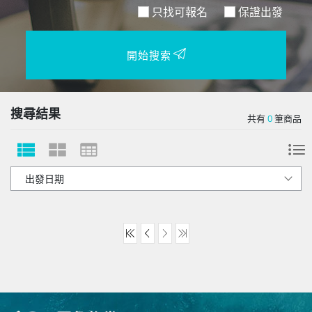
只找可報名
保證出發
開始搜索
搜尋結果
共有
0
筆商品