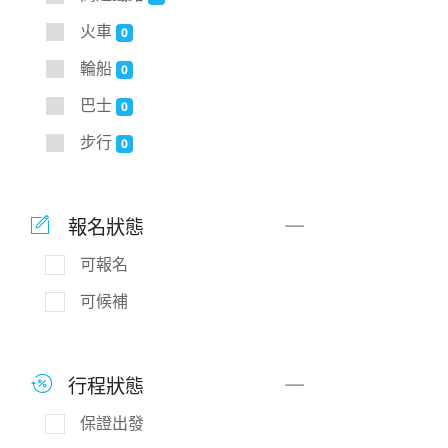
火車
0
輪船
0
巴士
0
步行
0
報名狀態
可報名
可候補
行程狀態
保證出發