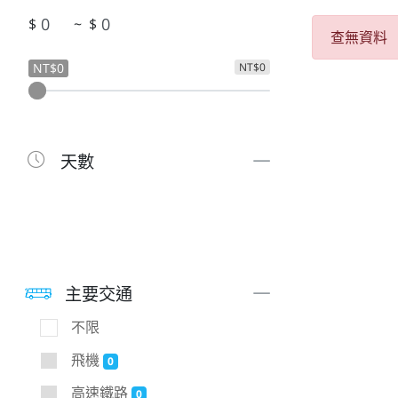
$
~
$
查無資料
NT$0
NT$0
天數
主要交通
不限
飛機
0
高速鐵路
0