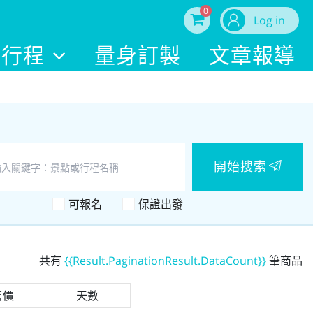
0
Log in
內行程
量身訂製
文章報導
開始搜索
可報名
保證出發
共有
{{Result.PaginationResult.DataCount}}
筆商品
售價
天數